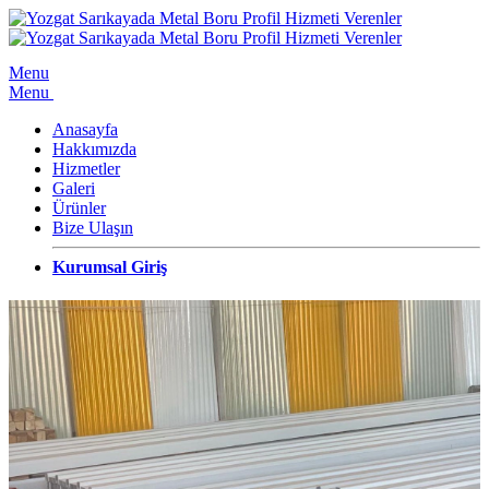
Menu
Menu
Anasayfa
Hakkımızda
Hizmetler
Galeri
Ürünler
Bize Ulaşın
Kurumsal Giriş