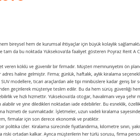
 bireysel hem de kurumsal ihtiyaçlar için büyük kolaylık sağlamaktadır
te tam da bu noktada Yüksekova’da faaliyet gösteren Poyraz Rent A Car
 veren köklü ve güvenilir bir firmadır. Müşteri memnuniyetini ön planda
 bir adres haline gelmiştir. Firma; günlük, haftalık, aylık kiralama seçe
n SUV modellere, ticari araçlardan aile tipi minibüslere kadar geniş bir
recinden geçirilerek müşteriye teslim edilir. Bu da hem sürüş güvenliği h
bilirlik ve hızlı hizmettir. Yüksekova’da otogar, havalimanı veya şehir 
abilir ve yine diledikleri noktadan iade edebilirler. Bu esneklik, özelli
ralama hizmeti de sunmaktadır. İşletmeler, uzun vadeli kiralama sayesin
, firmalar için son derece ekonomik ve pratiktir.
 politika izler. Kiralama sürecinde fiyatlandırma, kilometre sınırı, yakıt
riski ortadan kalkar. Ayrıca müşterilerin her türlü sorusu, firma person