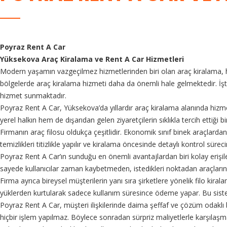
Poyraz Rent A Car
Yüksekova Araç Kiralama ve Rent A Car Hizmetleri
Modern yaşamın vazgeçilmez hizmetlerinden biri olan araç kiralama, hem
bölgelerde araç kiralama hizmeti daha da önemli hale gelmektedir. İş
hizmet sunmaktadır.
Poyraz Rent A Car, Yüksekova’da yıllardır araç kiralama alanında hizmet
yerel halkın hem de dışarıdan gelen ziyaretçilerin sıklıkla tercih ettiği
Firmanın araç filosu oldukça çeşitlidir. Ekonomik sınıf binek araçlarda
temizlikleri titizlikle yapılır ve kiralama öncesinde detaylı kontrol sü
Poyraz Rent A Car’ın sunduğu en önemli avantajlardan biri kolay erişile
sayede kullanıcılar zaman kaybetmeden, istedikleri noktadan araçlarını al
Firma ayrıca bireysel müşterilerin yanı sıra şirketlere yönelik filo ki
yüklerden kurtularak sadece kullanım süresince ödeme yapar. Bu sistem
Poyraz Rent A Car, müşteri ilişkilerinde daima şeffaf ve çözüm odaklı bir
hiçbir işlem yapılmaz. Böylece sonradan sürpriz maliyetlerle karşılaşma 