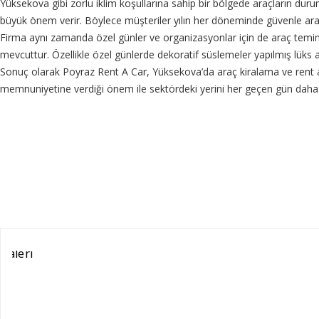
Yüksekova gibi zorlu iklim koşullarına sahip bir bölgede araçların durum
büyük önem verir. Böylece müşteriler yılın her döneminde güvenle araç 
Firma aynı zamanda özel günler ve organizasyonlar için de araç temin 
mevcuttur. Özellikle özel günlerde dekoratif süslemeler yapılmış lüks ar
Sonuç olarak Poyraz Rent A Car, Yüksekova’da araç kiralama ve rent a ca
memnuniyetine verdiği önem ile sektördeki yerini her geçen gün daha 