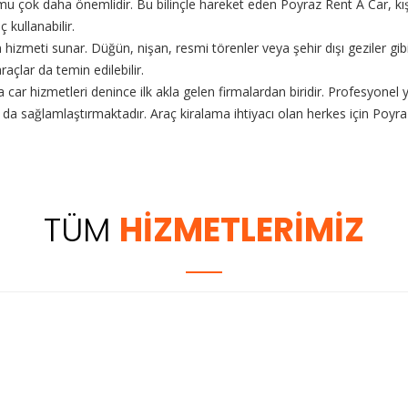
u çok daha önemlidir. Bu bilinçle hareket eden Poyraz Rent A Car, kış la
kullanabilir.
hizmeti sunar. Düğün, nişan, resmi törenler veya şehir dışı geziler gi
açlar da temin edilebilir.
r hizmetleri denince ilk akla gelen firmalardan biridir. Profesyonel yak
da sağlamlaştırmaktadır. Araç kiralama ihtiyacı olan herkes için Poy
TÜM
HİZMETLERİMİZ