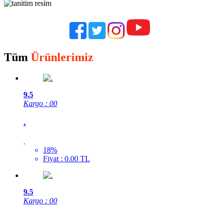
Tüm
Ürünlerimiz
9.5
Kargo : 00
.
,
18%
Fiyat : 0.00 TL
9.5
Kargo : 00