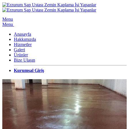
Menu
Menu
Anasayfa
Hakkımızda
Hizmetler
Galeri
Ürünler
Bize Ulaşın
Kurumsal Giriş