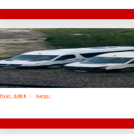
Fiyat :
0.00
₺
Kargo :