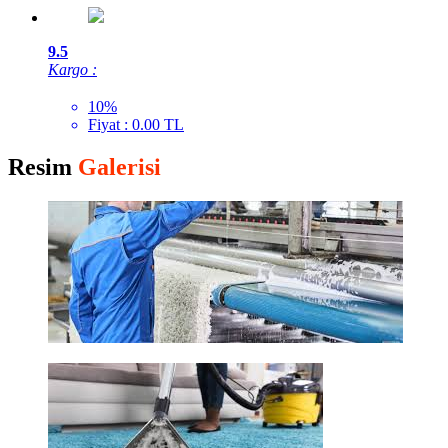
9.5
Kargo :
10%
Fiyat : 0.00 TL
Resim
Galerisi