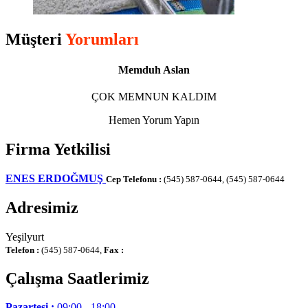
Müşteri
Yorumları
Memduh Aslan
ÇOK MEMNUN KALDIM
Hemen Yorum Yapın
Firma Yetkilisi
ENES ERDOĞMUŞ
Cep Telefonu :
(545) 587-0644, (545) 587-0644
Adresimiz
Yeşilyurt
Telefon :
(545) 587-0644,
Fax :
Çalışma Saatlerimiz
Pazartesi :
09:00 - 18:00