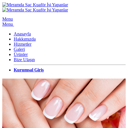
Menu
Menu
Anasayfa
Hakkımızda
Hizmetler
Galeri
Ürünler
Bize Ulaşın
Kurumsal Giriş