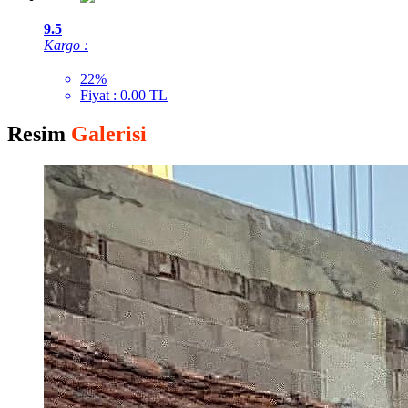
9.5
Kargo :
22%
Fiyat : 0.00 TL
Resim
Galerisi