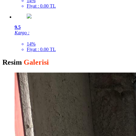
14%
Fiyat : 0.00 TL
9.5
Kargo :
14%
Fiyat : 0.00 TL
Resim
Galerisi