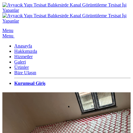
Menu
Menu
Anasayfa
Hakkımızda
Hizmetler
Galeri
Ürünler
Bize Ulaşın
Kurumsal Giriş