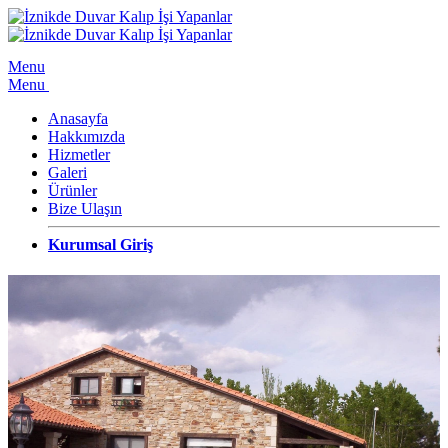
Menu
Menu
Anasayfa
Hakkımızda
Hizmetler
Galeri
Ürünler
Bize Ulaşın
Kurumsal Giriş