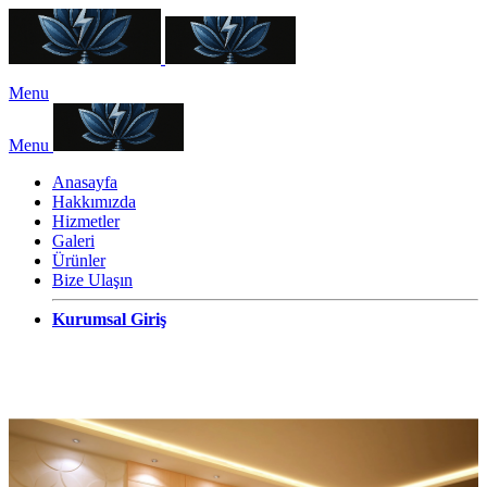
Menu
Menu
Anasayfa
Hakkımızda
Hizmetler
Galeri
Ürünler
Bize Ulaşın
Kurumsal Giriş