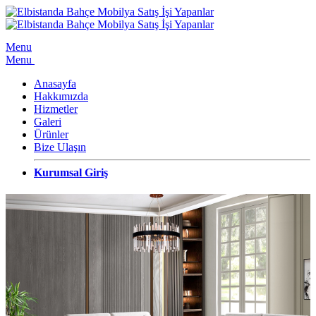
Menu
Menu
Anasayfa
Hakkımızda
Hizmetler
Galeri
Ürünler
Bize Ulaşın
Kurumsal Giriş