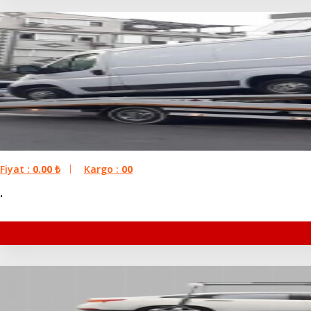
Fiyat :
0.00
₺
Kargo :
00
.