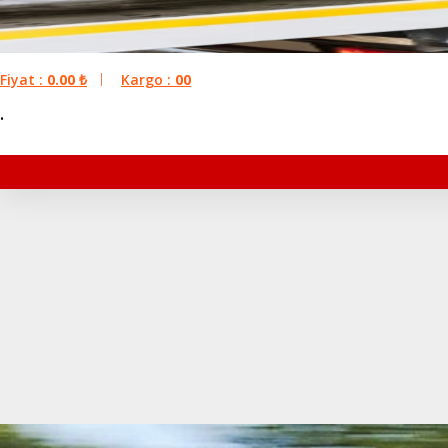
Fiyat :
0.00
₺
Kargo :
00
.