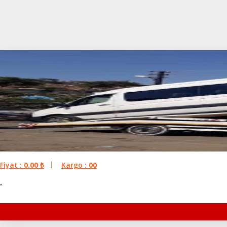
Fiyat :
0.00
₺
Kargo :
00
.