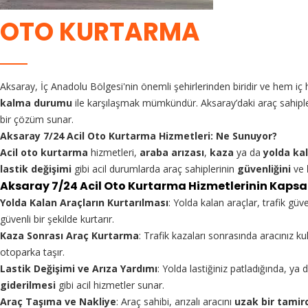
OTO KURTARMA
Aksaray, İç Anadolu Bölgesi'nin önemli şehirlerinden biridir ve hem iç 
kalma durumu
ile karşılaşmak mümkündür. Aksaray’daki araç sahiple
bir çözüm sunar.
Aksaray 7/24 Acil Oto Kurtarma Hizmetleri: Ne Sunuyor?
Acil oto kurtarma
hizmetleri,
araba arızası
,
kaza
ya da
yolda ka
lastik değişimi
gibi acil durumlarda araç sahiplerinin
güvenliğini
ve
Aksaray 7/24 Acil Oto Kurtarma Hizmetlerinin Kaps
Yolda Kalan Araçların Kurtarılması
: Yolda kalan araçlar, trafik güv
güvenli bir şekilde kurtarır.
Kaza Sonrası Araç Kurtarma
: Trafik kazaları sonrasında aracınız k
otoparka taşır.
Lastik Değişimi ve Arıza Yardımı
: Yolda lastiğiniz patladığında, y
giderilmesi
gibi acil hizmetler sunar.
Araç Taşıma ve Nakliye
: Araç sahibi, arızalı aracını
uzak bir tamir