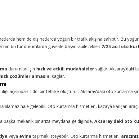
hatlarda hem de dış hatlarda yoğun bir trafik akışına sahiptir. Bu yoğun
rinin bu tür durumlarda güvenle başvurabilecekleri
7/24 acil oto ku
lma
durumları için
hızlı ve etkili müdahaleler
sağlar. Aksaray’daki bu
hızlı çözümler almasını
sağlar.
amı
enliği açısından ciddi bir tehlike oluşturur. Aksaray’daki oto kurtarma şir
ullanılamaz hale gelebilir. Oto kurtarma hizmetleri, kazaya karışan araçl
a da başka mekanik bir arıza meydana geldiğinde,
Aksaray’daki oto ku
ciye
veya
evine
taşımak isteyebilir. Oto kurtarma hizmetleri,
aracını