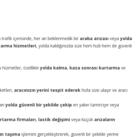
 trafik içerisinde, her an beklenmedik bir
araba arızası
veya
yolda
rtarma hizmetleri
, yolda kaldığınızda size hem hızlı hem de güvenli
 hizmetler, özellikle
yolda kalma
,
kaza sonrası kurtarma
ve
ketleri,
aracınızın yerini tespit ederek
hızla size ulaşır ve aracı
arı
yolda güvenli bir şekilde çekip
en yakın tamirciye veya
rtarma firmaları
,
lastik değişimi
veya küçük
arızaların
zın taşıma
işlemini gerçekleştirerek, güvenli bir şekilde yerine