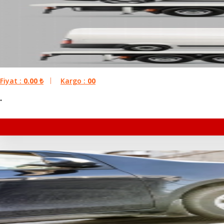
Fiyat :
0.00
₺
Kargo :
00
.