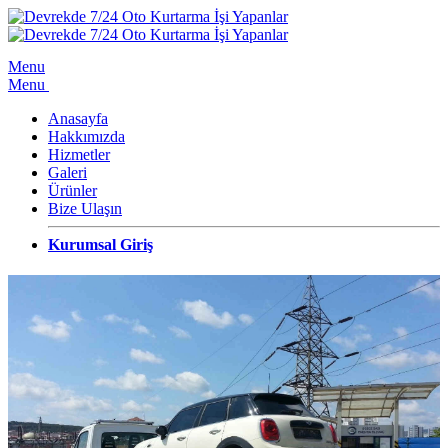
Menu
Menu
Anasayfa
Hakkımızda
Hizmetler
Galeri
Ürünler
Bize Ulaşın
Kurumsal Giriş