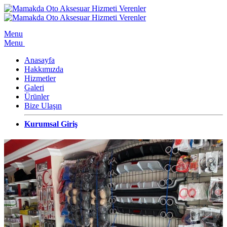
Menu
Menu
Anasayfa
Hakkımızda
Hizmetler
Galeri
Ürünler
Bize Ulaşın
Kurumsal Giriş