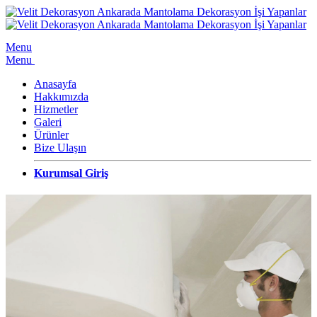
Menu
Menu
Anasayfa
Hakkımızda
Hizmetler
Galeri
Ürünler
Bize Ulaşın
Kurumsal Giriş