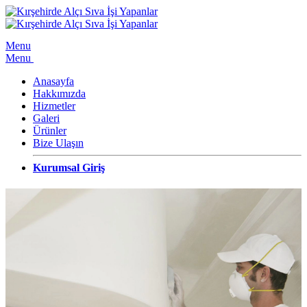
Menu
Menu
Anasayfa
Hakkımızda
Hizmetler
Galeri
Ürünler
Bize Ulaşın
Kurumsal Giriş