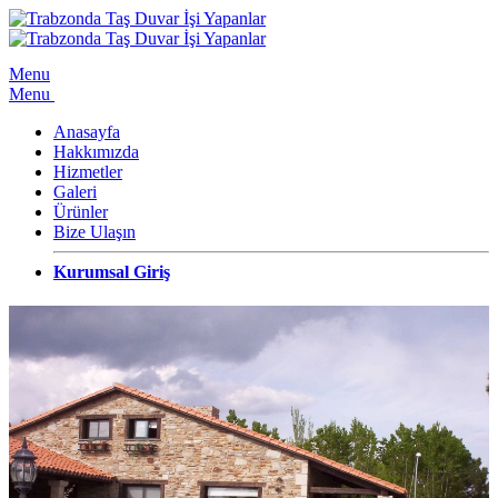
Menu
Menu
Anasayfa
Hakkımızda
Hizmetler
Galeri
Ürünler
Bize Ulaşın
Kurumsal Giriş