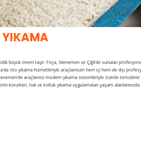
K YIKAMA
temizlik büyük önem taşır. Foça, Menemen ve Çiğli’de sunulan profesyo
 oto yıkama hizmetleriyle araçlarınızın hem içi hem de dışı profesyone
Menemen’de araçlarınız modern yıkama sistemleriyle özenle temizlenir. E
eğerini korurken, halı ve koltuk yıkama uygulamaları yaşam alanlarınızda