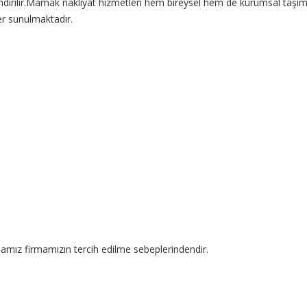
 indirilir.Mamak nakliyat hizmetleri hem bireysel hem de kurumsal taşımac
ler sunulmaktadır.
mamız firmamızın tercih edilme sebeplerindendir.