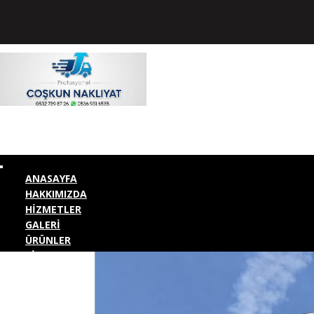
ANASAYFA
HAKKIMIZDA
HİZMETLER
GALERİ
ÜRÜNLER
BİZE ULAŞIN
KURUMSAL GİRİŞ