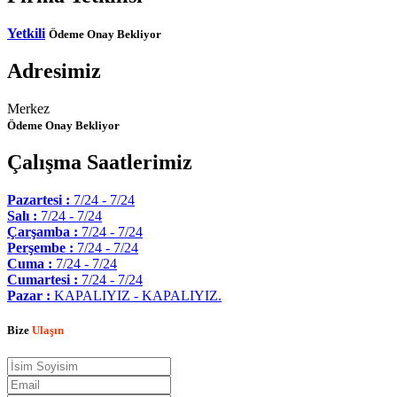
Yetkili
Ödeme Onay Bekliyor
Adresimiz
Merkez
Ödeme Onay Bekliyor
Çalışma Saatlerimiz
Pazartesi :
7/24 - 7/24
Salı :
7/24 - 7/24
Çarşamba :
7/24 - 7/24
Perşembe :
7/24 - 7/24
Cuma :
7/24 - 7/24
Cumartesi :
7/24 - 7/24
Pazar :
KAPALIYIZ - KAPALIYIZ.
Bize
Ulaşın