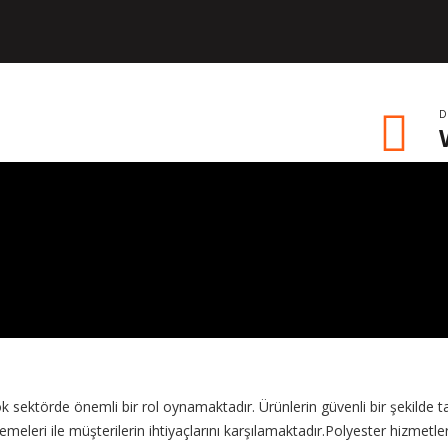
D
 sektörde önemli bir rol oynamaktadır. Ürünlerin güvenli bir şekilde t
meleri ile müşterilerin ihtiyaçlarını karşılamaktadır.Polyester hizmetler