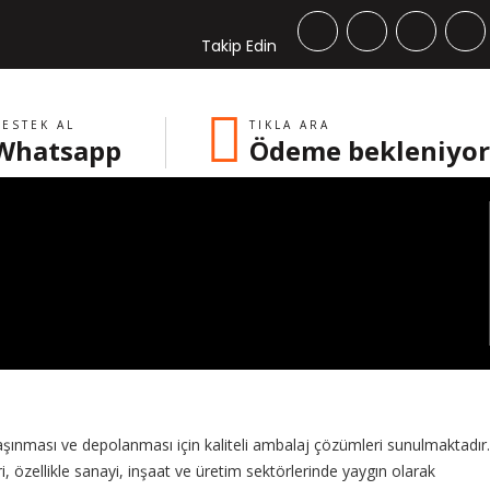
Takip Edin
ESTEK AL
TIKLA ARA
Whatsapp
Ödeme bekleniyor
aşınması ve depolanması için kaliteli ambalaj çözümleri sunulmaktadır.
i, özellikle sanayi, inşaat ve üretim sektörlerinde yaygın olarak