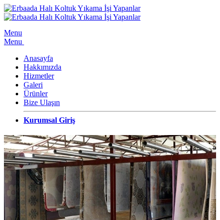
Menu
Menu
Anasayfa
Hakkımızda
Hizmetler
Galeri
Ürünler
Bize Ulaşın
Kurumsal Giriş