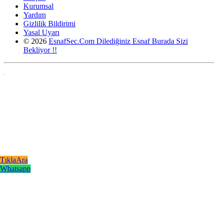
Kurumsal
Yardım
Gizlilik Bildirimi
Yasal Uyarı
© 2026
EsnafSec.Com Dilediğiniz Esnaf Burada Sizi
Bekliyor !!
,
TıklaAra
Whatsapp