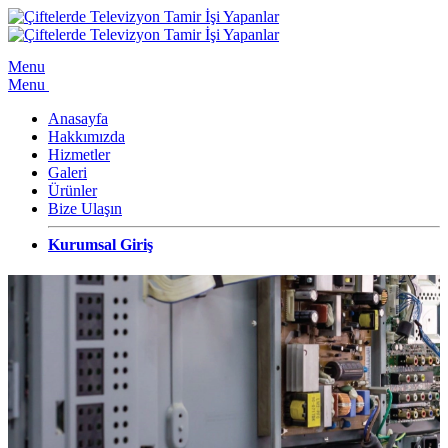
Menu
Menu
Anasayfa
Hakkımızda
Hizmetler
Galeri
Ürünler
Bize Ulaşın
Kurumsal Giriş