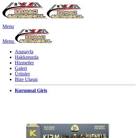
Menu
Menu
Anasayfa
Hakkımızda
Hizmetler
Galeri
Ürünler
Bize Ulaşın
Kurumsal Giriş