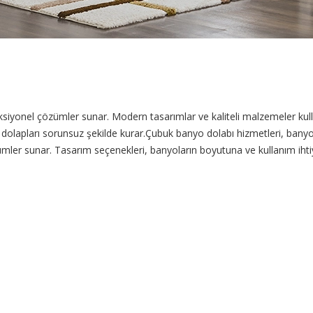
yonel çözümler sunar. Modern tasarımlar ve kaliteli malzemeler kullan
k ile dolapları sorunsuz şekilde kurar.Çubuk banyo dolabı hizmetleri, b
ler sunar. Tasarım seçenekleri, banyoların boyutuna ve kullanım ihtiya