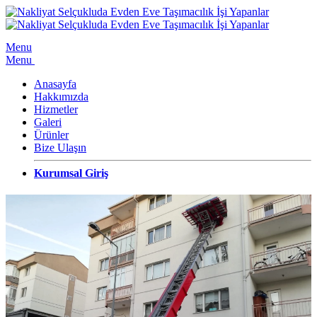
Menu
Menu
Anasayfa
Hakkımızda
Hizmetler
Galeri
Ürünler
Bize Ulaşın
Kurumsal Giriş