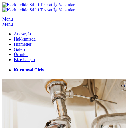
Menu
Menu
Anasayfa
Hakkımızda
Hizmetler
Galeri
Ürünler
Bize Ulaşın
Kurumsal Giriş