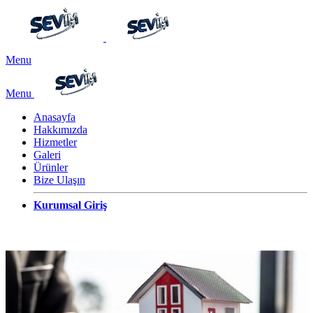
Menu
Menu
Anasayfa
Hakkımızda
Hizmetler
Galeri
Ürünler
Bize Ulaşın
Kurumsal Giriş