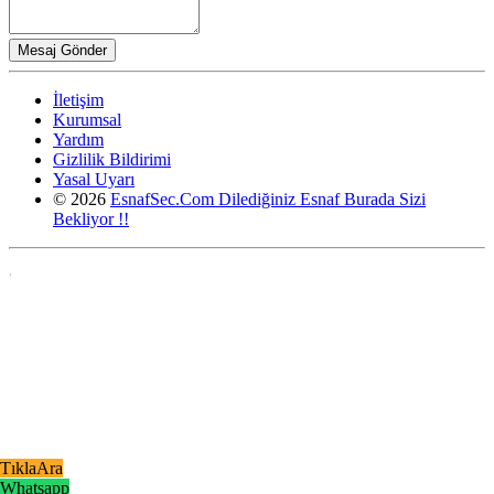
İletişim
Kurumsal
Yardım
Gizlilik Bildirimi
Yasal Uyarı
© 2026
EsnafSec.Com Dilediğiniz Esnaf Burada Sizi
Bekliyor !!
,
TıklaAra
Whatsapp