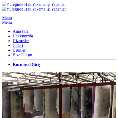
Menu
Menu
Anasayfa
Hakkımızda
Hizmetler
Galeri
Ürünler
Bize Ulaşın
Kurumsal Giriş