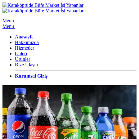
Menu
Menu
Anasayfa
Hakkımızda
Hizmetler
Galeri
Ürünler
Bize Ulaşın
Kurumsal Giriş