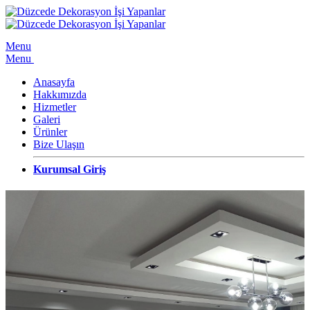
Menu
Menu
Anasayfa
Hakkımızda
Hizmetler
Galeri
Ürünler
Bize Ulaşın
Kurumsal Giriş