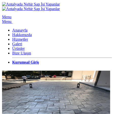
Menu
Menu
Anasayfa
Hakkımızda
Hizmetler
Galeri
Ürünler
Bize Ulaşın
Kurumsal Giriş