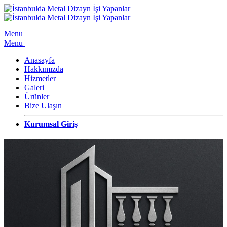
Menu
Menu
Anasayfa
Hakkımızda
Hizmetler
Galeri
Ürünler
Bize Ulaşın
Kurumsal Giriş