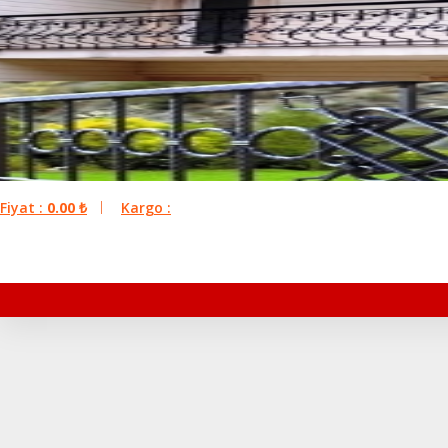
Fiyat :
0.00
₺
Kargo :