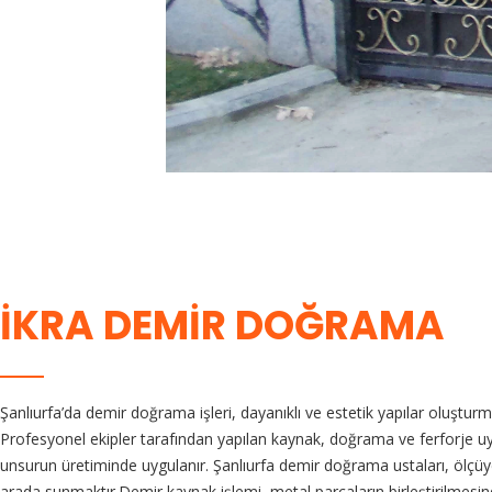
İKRA DEMİR DOĞRAMA
Şanlıurfa’da demir doğrama işleri, dayanıklı ve estetik yapılar oluştur
Profesyonel ekipler tarafından yapılan kaynak, doğrama ve ferforje u
unsurun üretiminde uygulanır. Şanlıurfa demir doğrama ustaları, ölçüye 
arada sunmaktır.Demir kaynak işlemi, metal parçaların birleştirilmesi