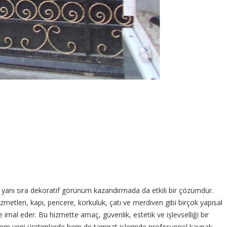
nın yanı sıra dekoratif görünüm kazandırmada da etkili bir çözümdür.
tleri, kapı, pencere, korkuluk, çatı ve merdiven gibi birçok yapısal
imal eder. Bu hizmette amaç, güvenlik, estetik ve işlevselliği bir
 hem yeni üretimlerde hem de tamirat işlerinde profesyonel kaynak