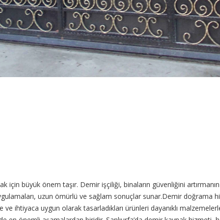
mak için büyük önem taşır. Demir işçiliği, binaların güvenliğini artırma
ygulamaları, uzun ömürlü ve sağlam sonuçlar sunar.Demir doğrama hizme
ve ihtiyaca uygun olarak tasarladıkları ürünleri dayanıklı malzemelerle 
nde en önemli aşamalardan biridir. Şanlıurfa’da demir kaynak hizmeti,