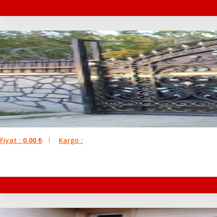
Fiyat :
0.00
₺
Kargo :