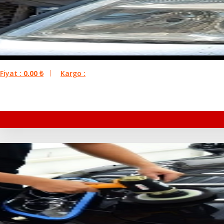
Fiyat :
0.00
₺
Kargo :