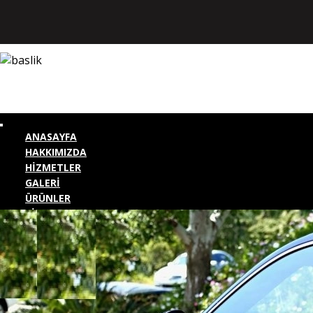
ANASAYFA
HAKKIMIZDA
HİZMETLER
GALERİ
ÜRÜNLER
BİZE ULAŞIN
KURUMSAL GİRİŞ