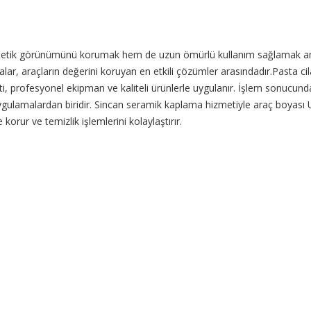
tetik görünümünü korumak hem de uzun ömürlü kullanım sağlamak amacı
alar, araçların değerini koruyan en etkili çözümler arasındadır.Pasta c
i, profesyonel ekipman ve kaliteli ürünlerle uygulanır. İşlem sonucunda 
ulamalardan biridir. Sincan seramik kaplama hizmetiyle araç boyası UV ışı
korur ve temizlik işlemlerini kolaylaştırır.