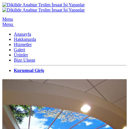
Menu
Menu
Anasayfa
Hakkımızda
Hizmetler
Galeri
Ürünler
Bize Ulaşın
Kurumsal Giriş