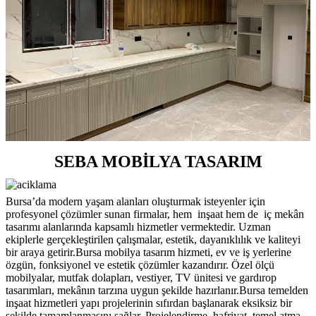
SEBA MOBİLYA TASARIM
Bursa’da modern yaşam alanları oluşturmak isteyenler için
profesyonel çözümler sunan firmalar, hem inşaat hem de iç mekân
tasarımı alanlarında kapsamlı hizmetler vermektedir. Uzman
ekiplerle gerçekleştirilen çalışmalar, estetik, dayanıklılık ve kaliteyi
bir araya getirir.Bursa mobilya tasarım hizmeti, ev ve iş yerlerine
özgün, fonksiyonel ve estetik çözümler kazandırır. Özel ölçü
mobilyalar, mutfak dolapları, vestiyer, TV ünitesi ve gardırop
tasarımları, mekânın tarzına uygun şekilde hazırlanır.Bursa temelden
inşaat hizmetleri yapı projelerinin sıfırdan başlanarak eksiksiz bir
şekilde tamamlanmasını sağlar. Projelendirme, hafriyat, temel atma,