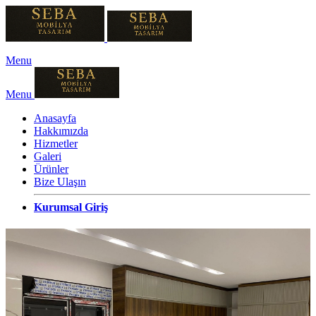
Menu
Menu
Anasayfa
Hakkımızda
Hizmetler
Galeri
Ürünler
Bize Ulaşın
Kurumsal Giriş