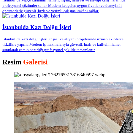
İstanbul’da kepçe kiralama hizmeti, inşaat, hafriyat ve altyapı çalışmalarında
profesyonel çözümler sunar. Modern kepçeler, uygun fiyatlar ve deneyimli
operatörlerle güvenli, hızlı ve verimli çalışma imkânı sağlar.
İstanbulda Kazı Dolğu İşleri
İstanbul’da kazı dolgu işleri, inşaat ve altyapı projelerinde uzman ekiplerce
titizlikle yapılır. Modern iş makinalarıyla güvenli, hızlı ve kaliteli hizmet
sunularak zemin hazırlığı profesyonel şekilde tamamlanır.
Resim
Galerisi