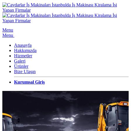
Menu
Menu
Anasayfa
Hakkımızda
Hizmetler
Galeri
Ürünler
Bize Ulaşın
Kurumsal Giriş