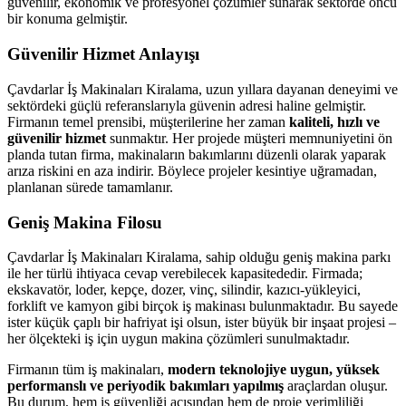
güvenilir, ekonomik ve profesyonel çözümler sunarak sektörde öncü
bir konuma gelmiştir.
Güvenilir Hizmet Anlayışı
Çavdarlar İş Makinaları Kiralama, uzun yıllara dayanan deneyimi ve
sektördeki güçlü referanslarıyla güvenin adresi haline gelmiştir.
Firmanın temel prensibi, müşterilerine her zaman
kaliteli, hızlı ve
güvenilir hizmet
sunmaktır. Her projede müşteri memnuniyetini ön
planda tutan firma, makinaların bakımlarını düzenli olarak yaparak
arıza riskini en aza indirir. Böylece projeler kesintiye uğramadan,
planlanan sürede tamamlanır.
Geniş Makina Filosu
Çavdarlar İş Makinaları Kiralama, sahip olduğu geniş makina parkı
ile her türlü ihtiyaca cevap verebilecek kapasitededir. Firmada;
ekskavatör, loder, kepçe, dozer, vinç, silindir, kazıcı-yükleyici,
forklift ve kamyon gibi birçok iş makinası bulunmaktadır. Bu sayede
ister küçük çaplı bir hafriyat işi olsun, ister büyük bir inşaat projesi –
her ölçekteki iş için uygun makina çözümleri sunulmaktadır.
Firmanın tüm iş makinaları,
modern teknolojiye uygun, yüksek
performanslı ve periyodik bakımları yapılmış
araçlardan oluşur.
Bu durum, hem iş güvenliği açısından hem de proje verimliliği