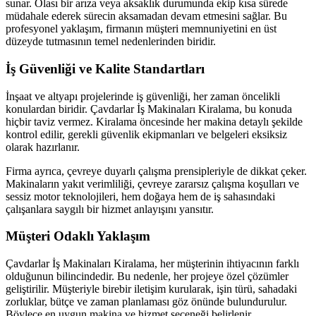
sunar. Olası bir arıza veya aksaklık durumunda ekip kısa sürede
müdahale ederek sürecin aksamadan devam etmesini sağlar. Bu
profesyonel yaklaşım, firmanın müşteri memnuniyetini en üst
düzeyde tutmasının temel nedenlerinden biridir.
İş Güvenliği ve Kalite Standartları
İnşaat ve altyapı projelerinde iş güvenliği, her zaman öncelikli
konulardan biridir. Çavdarlar İş Makinaları Kiralama, bu konuda
hiçbir taviz vermez. Kiralama öncesinde her makina detaylı şekilde
kontrol edilir, gerekli güvenlik ekipmanları ve belgeleri eksiksiz
olarak hazırlanır.
Firma ayrıca, çevreye duyarlı çalışma prensipleriyle de dikkat çeker.
Makinaların yakıt verimliliği, çevreye zararsız çalışma koşulları ve
sessiz motor teknolojileri, hem doğaya hem de iş sahasındaki
çalışanlara saygılı bir hizmet anlayışını yansıtır.
Müşteri Odaklı Yaklaşım
Çavdarlar İş Makinaları Kiralama, her müşterinin ihtiyacının farklı
olduğunun bilincindedir. Bu nedenle, her projeye özel çözümler
geliştirilir. Müşteriyle birebir iletişim kurularak, işin türü, sahadaki
zorluklar, bütçe ve zaman planlaması göz önünde bulundurulur.
Böylece en uygun makina ve hizmet seçeneği belirlenir.