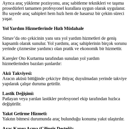
Ayrıca araç yükleme pozisyonu, araç sabitleme teknikleri ve taşıma
prosedürleri tamamen profesyonel kurallara uygun olarak uygulanır.
Bu sayede araç sahipleri hem hızlı hem de hasarsız bir çekim süreci
yaşar.
Yol Yardım Hizmetlerinde Hızlı Müdahale
Simav’da oto çekicinin yanı sıra yol yardım hizmetleri de geniş
kapsamlı olarak sunulur. Yol yardımı, araç sahiplerinin birçok sorunu
yerinde çözmesine yardımcı olan pratik ve ekonomik bir hizmettir.
Kareşler Oto Kurtarma tarafından sunulan yol yardım
hizmetlerinden bazıları şunlardır:
Akü Takviyesi:
Aracın aküsü bittiğinde çekiciye ihtiyaç duyulmadan yerinde takviye
yapılarak çalışır duruma getirilir.
Lastik Değişimi:
Patlayan veya yarılan lastikler profesyonel ekip tarafından hızlıca
değiştirilir.
Yakıt Getirme Hizmeti:
Yakıtın bitmesi durumunda araç bulunduğu konuma yakıt ulaştırılır.
Araç Kapısı Açma (Çilingir Desteği):