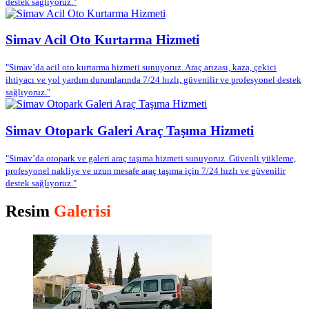
destek sağlıyoruz."
Simav Acil Oto Kurtarma Hizmeti
"Simav’da acil oto kurtarma hizmeti sunuyoruz. Araç arızası, kaza, çekici
ihtiyacı ve yol yardım durumlarında 7/24 hızlı, güvenilir ve profesyonel destek
sağlıyoruz."
Simav Otopark Galeri Araç Taşıma Hizmeti
"Simav’da otopark ve galeri araç taşıma hizmeti sunuyoruz. Güvenli yükleme,
profesyonel nakliye ve uzun mesafe araç taşıma için 7/24 hızlı ve güvenilir
destek sağlıyoruz."
Resim
Galerisi