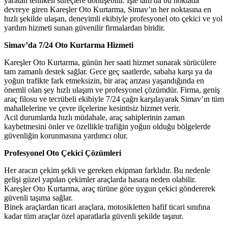
yaratan tehlikeli süreçlere dönüşebilir. İşte tam da bu noktada
devreye giren Kareşler Oto Kurtarma, Simav’ın her noktasına en
hızlı şekilde ulaşan, deneyimli ekibiyle profesyonel oto çekici ve yol
yardım hizmeti sunan güvenilir firmalardan biridir.
Simav’da 7/24 Oto Kurtarma Hizmeti
Kareşler Oto Kurtarma, günün her saati hizmet sunarak sürücülere
tam zamanlı destek sağlar. Gece geç saatlerde, sabaha karşı ya da
yoğun trafikte fark etmeksizin, bir araç arızası yaşandığında en
önemli olan şey hızlı ulaşım ve profesyonel çözümdür. Firma, geniş
araç filosu ve tecrübeli ekibiyle 7/24 çağrı karşılayarak Simav’ın tüm
mahallelerine ve çevre ilçelerine kesintisiz hizmet verir.
Acil durumlarda hızlı müdahale, araç sahiplerinin zaman
kaybetmesini önler ve özellikle trafiğin yoğun olduğu bölgelerde
güvenliğin korunmasına yardımcı olur.
Profesyonel Oto Çekici Çözümleri
Her aracın çekim şekli ve gereken ekipman farklıdır. Bu nedenle
gelişi güzel yapılan çekimler araçlarda hasara neden olabilir.
Kareşler Oto Kurtarma, araç türüne göre uygun çekici göndererek
güvenli taşıma sağlar.
Binek araçlardan ticari araçlara, motosikletten hafif ticari sınıfına
kadar tüm araçlar özel aparatlarla güvenli şekilde taşınır.