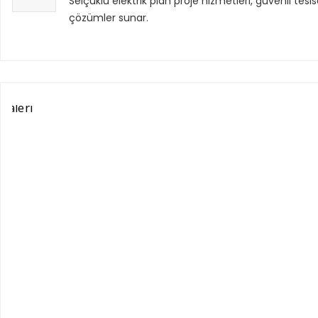
Selçuklu elektrik plan proje hizmetleri, güvenli tes
çözümler sunar.