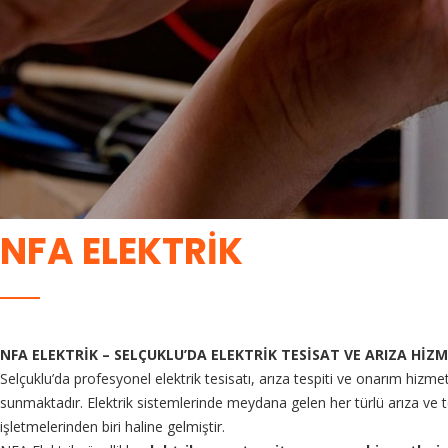
NFA ELEKTRİK
NFA ELEKTRİK – SELÇUKLU’DA ELEKTRİK TESİSAT VE ARIZA Hİ
Selçuklu’da profesyonel elektrik tesisatı, arıza tespiti ve onarım hizme
sunmaktadır. Elektrik sistemlerinde meydana gelen her türlü arıza ve tek
işletmelerinden biri haline gelmiştir.