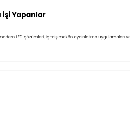
 İşi Yapanlar
r, modern LED çözümleri, iç–dış mekân aydınlatma uygulamaları v