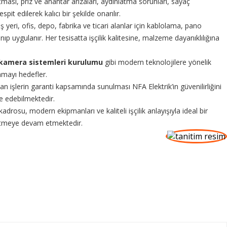
atması, priz ve anahtar arızaları, aydınlatma sorunları, sayaç
it edilerek kalıcı bir şekilde onarılır.
 iş yeri, ofis, depo, fabrika ve ticari alanlar için kablolama, pano
p uygulanır. Her tesisatta işçilik kalitesine, malzeme dayanıklılığına
ve kamera sistemleri kurulumu
gibi modern teknolojilere yönelik
nmayı hedefler.
an işlerin garanti kapsamında sunulması NFA Elektrik’in güvenilirliğini
le edebilmektedir.
 kadrosu, modern ekipmanları ve kaliteli işçilik anlayışıyla ideal bir
üretmeye devam etmektedir.