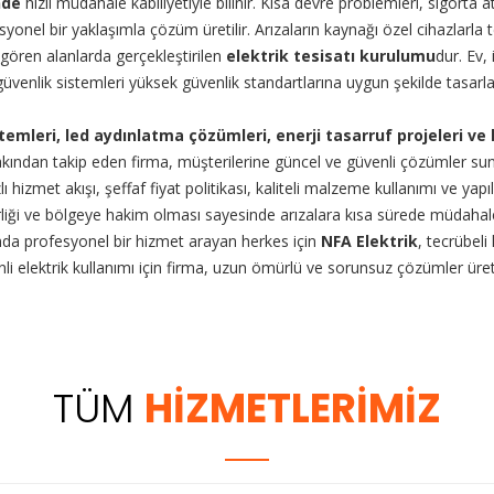
nde
hızlı müdahale kabiliyetiyle bilinir. Kısa devre problemleri, sigorta 
el bir yaklaşımla çözüm üretilir. Arızaların kaynağı özel cihazlarla tesp
 gören alanlarda gerçekleştirilen
elektrik tesisatı kurulumu
dur. Ev,
venlik sistemleri yüksek güvenlik standartlarına uygun şekilde tasarlanı
istemleri, led aydınlatma çözümleri, enerji tasarruf projeleri 
 yakından takip eden firma, müşterilerine güncel ve güvenli çözümler su
izmet akışı, şeffaf fiyat politikası, kaliteli malzeme kullanımı ve yapıl
abilirliği ve bölgeye hakim olması sayesinde arızalara kısa sürede müdaha
unda profesyonel bir hizmet arayan herkes için
NFA Elektrik
, tecrübeli
enli elektrik kullanımı için firma, uzun ömürlü ve sorunsuz çözümler 
TÜM
HİZMETLERİMİZ