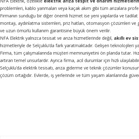
NFA Elektrik, özellikle
elektrik arıza tespit ve onarım hizmetleri
problemleri, kablo yanmaları veya kaçak akım gibi tüm arızalara profesyon
Firmanın sunduğu bir diğer önemli hizmet ise yeni yapılarda ve tadilat
montajı, aydınlatma sistemleri, priz hatları, otomasyon çözümleri ve gü
ve uzun ömürlü kullanım garantisine büyük önem verilir.
NFA Elektrik yalnızca tesisat ve arıza hizmetlerinde değil,
akıllı ev s
hizmetleriyle de Selçuklu’da fark yaratmaktadır. Gelişen teknolojileri
Firma, tüm çalışmalarında müşteri memnuniyetini ön planda tutar. Hızlı h
artıran temel unsurlardır. Ayrıca firma, acil durumlar için hızlı ulaşıl
Selçuklu’da elektrik tesisatı, arıza giderme ve teknik çözümler konus
çözüm ortağıdır. Evlerde, iş yerlerinde ve tüm yaşam alanlarında güv