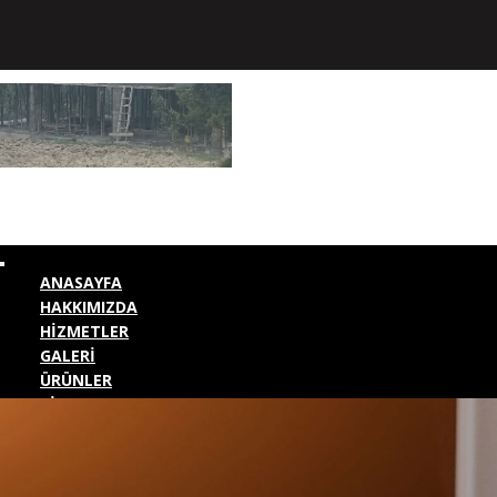
ANASAYFA
HAKKIMIZDA
HİZMETLER
GALERİ
ÜRÜNLER
BİZE ULAŞIN
KURUMSAL GİRİŞ