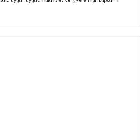
vzuata uygun uygulamalarla ev ve iş yerleri için kapsamlı