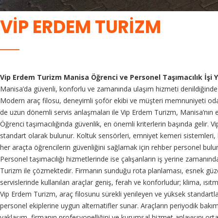
VİP ERDEM TURİZM
Vip Erdem Turizm Manisa Öğrenci ve Personel Taşımacılık İşi 
Manisa’da güvenli, konforlu ve zamanında ulaşım hizmeti denildiğinde 
Modern araç filosu, deneyimli şoför ekibi ve müşteri memnuniyeti oda
de uzun dönemli servis anlaşmaları ile Vip Erdem Turizm, Manisa’nın en
Öğrenci taşımacılığında güvenlik, en önemli kriterlerin başında gelir
standart olarak bulunur. Koltuk sensörleri, emniyet kemeri sistemleri, 
her araçta öğrencilerin güvenliğini sağlamak için rehber personel bulund
Personel taşımacılığı hizmetlerinde ise çalışanların iş yerine zamanında
Turizm ile çözmektedir. Firmanın sunduğu rota planlaması, esnek güz
servislerinde kullanılan araçlar geniş, ferah ve konforludur; klima, ısı
Vip Erdem Turizm, araç filosunu sürekli yenileyen ve yüksek standartla
personel ekiplerine uygun alternatifler sunar. Araçların periyodik bakıml
yaklaşım, firmanın profesyonelliğini ve kurumsal hizmet anlayışını or