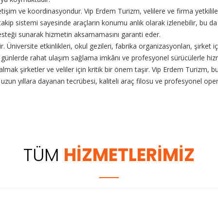
tişim ve koordinasyondur. Vip Erdem Turizm, velilere ve firma yetkililer
S takip sistemi sayesinde araçların konumu anlık olarak izlenebilir, bu
desteği sunarak hizmetin aksamamasını garanti eder.
. Üniversite etkinlikleri, okul gezileri, fabrika organizasyonları, şirket iç
l günlerde rahat ulaşım sağlama imkânı ve profesyonel sürücülerle hiz
 almak şirketler ve veliler için kritik bir önem taşır. Vip Erdem Turiz
uzun yıllara dayanan tecrübesi, kaliteli araç filosu ve profesyonel op
TÜM
HİZMETLERİMİZ