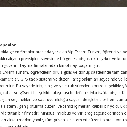
Yapanlar
akla gelen firmalar arasında yer alan Vip Erdem Turizm, öğrenci ve per
klı çalışma prensipleri sayesinde bölgedeki birçok okul, şirket ve ku
 güvenilir taşıma firmalarından biri olmayı başarmıştır.
. Vip Erdem Turizm, öğrencilerin okula gidiş ve dönüş saatlerinde tam 
kameralar, GPS takip sistemi ve düzenli araç bakımları sayesinde veliler
urulur. Bu sayede iniş, biniş ve yolculuk süreçleri kontrollü şekilde yön
, rahat ve güvenli bir şekilde ulaşması hedeflenir. Manisa’da birçok fab
ergâh seçenekleri ve saat uyumluluğu sayesinde işletmeler hem zaman
tma sistemi, geniş oturma düzeni ve temiz iç mekan kaliteli bir yolculuk
rda tutan bir firmadır. Minibüs, midibüs ve VIP araç seçeneklerinden o
arı aksatılmadan yapılır, tüm güvenlik sistemleri düzenli olarak kontrol 
taya koymaktadır.