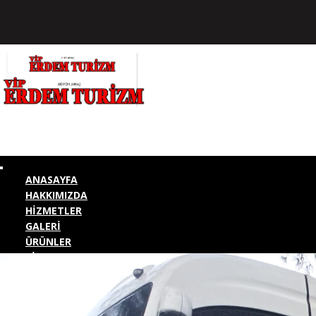
ANASAYFA
HAKKIMIZDA
HİZMETLER
GALERİ
ÜRÜNLER
BİZE ULAŞIN
KURUMSAL GİRİŞ