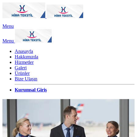
Menu
Menu
Anasayfa
Hakkımızda
Hizmetler
Galeri
Ürünler
Bize Ulaşın
Kurumsal Giriş