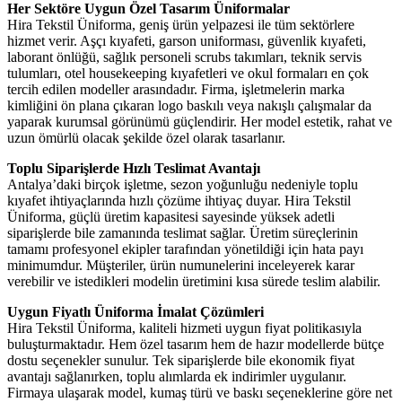
Her Sektöre Uygun Özel Tasarım Üniformalar
Hira Tekstil Üniforma, geniş ürün yelpazesi ile tüm sektörlere
hizmet verir. Aşçı kıyafeti, garson uniforması, güvenlik kıyafeti,
laborant önlüğü, sağlık personeli scrubs takımları, teknik servis
tulumları, otel housekeeping kıyafetleri ve okul formaları en çok
tercih edilen modeller arasındadır. Firma, işletmelerin marka
kimliğini ön plana çıkaran logo baskılı veya nakışlı çalışmalar da
yaparak kurumsal görünümü güçlendirir. Her model estetik, rahat ve
uzun ömürlü olacak şekilde özel olarak tasarlanır.
Toplu Siparişlerde Hızlı Teslimat Avantajı
Antalya’daki birçok işletme, sezon yoğunluğu nedeniyle toplu
kıyafet ihtiyaçlarında hızlı çözüme ihtiyaç duyar. Hira Tekstil
Üniforma, güçlü üretim kapasitesi sayesinde yüksek adetli
siparişlerde bile zamanında teslimat sağlar. Üretim süreçlerinin
tamamı profesyonel ekipler tarafından yönetildiği için hata payı
minimumdur. Müşteriler, ürün numunelerini inceleyerek karar
verebilir ve istedikleri modelin üretimini kısa sürede teslim alabilir.
Uygun Fiyatlı Üniforma İmalat Çözümleri
Hira Tekstil Üniforma, kaliteli hizmeti uygun fiyat politikasıyla
buluşturmaktadır. Hem özel tasarım hem de hazır modellerde bütçe
dostu seçenekler sunulur. Tek siparişlerde bile ekonomik fiyat
avantajı sağlanırken, toplu alımlarda ek indirimler uygulanır.
Firmaya ulaşarak model, kumaş türü ve baskı seçeneklerine göre net