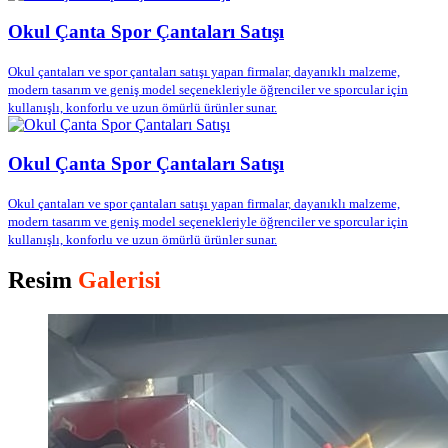
Okul Çanta Spor Çantaları Satışı
Okul çantaları ve spor çantaları satışı yapan firmalar, dayanıklı malzeme,
modern tasarım ve geniş model seçenekleriyle öğrenciler ve sporcular için
kullanışlı, konforlu ve uzun ömürlü ürünler sunar.
Okul Çanta Spor Çantaları Satışı
Okul çantaları ve spor çantaları satışı yapan firmalar, dayanıklı malzeme,
modern tasarım ve geniş model seçenekleriyle öğrenciler ve sporcular için
kullanışlı, konforlu ve uzun ömürlü ürünler sunar.
Resim
Galerisi