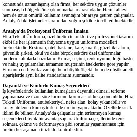
konusunda uzmanlaşmış olan firma, her sektöre uygun çözümler
sunmasıyla bölgede öne çıkan markalar arasındadır. Hem kaliteyi
hem de uzun ömürlü kullanım avantajını bir araya getiren çalışmalar,
Antalya’daki işletmeler tarafından yoğun şekilde tercih edilmektedir.
Antalya’da Profesyonel Üniforma İmalatı
Hira Tekstil Üniforma, özel üretim teknikleri ve profesyonel tasarım
ekibi ile her işletmenin ihtiyacına uygun üniforma modelleri
üretmektedir. Restoran, otel, hastane, kafe, kuaför, güzellik salonu,
güvenlik şirketi, okul ve daha birçok sektöre özel üniformalar
modern kalıplarla hazırlanır. Kumaş seçimi, renk uyumu, logo baskı
ve nakış uygulamaları tamamen müşterinin isteklerine göre yapılır.
Firmanın en büyük avantajı, hem büyük ölçekli hem de düşük adetli
siparişlerde aynı kalite standartlarını sunmasıdır.
Dayanıklı ve Konforlu Kumaş Seçenekleri
İş kıyafetlerinde kullanılan kumaşların dayanıklı olması, terleme
yapmaması ve uzun süre formunu koruması oldukça önemlidir. Hira
Tekstil Üniforma, antibakteriyel, nefes alan, kolay yıkanabilir ve
kolay ütülenen kumaş türleri ile üretim yapmaktadır. Özellikle sıcak
iklimi ile bilinen Antalya’da çalışanlar için terletmeyen kumaş
seçenekleri büyük bir avantaj sağlar. Uniforma çeşitlerinde renk
solması, çekme ve deformasyon gibi sorunlar yaşanmaması için
üretim her aşamada titizlikle kontrol edilir.