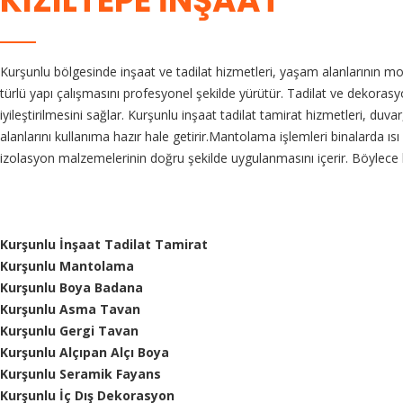
KIZILTEPE İNŞAAT
Kurşunlu bölgesinde inşaat ve tadilat hizmetleri, yaşam alanlarının mo
türlü yapı çalışmasını profesyonel şekilde yürütür. Tadilat ve dekorasyo
iyileştirilmesini sağlar. Kurşunlu inşaat tadilat tamirat hizmetleri, du
alanlarını kullanıma hazır hale getirir.Mantolama işlemleri binalarda 
izolasyon malzemelerinin doğru şekilde uygulanmasını içerir. Böylec
Kurşunlu İnşaat Tadilat Tamirat
Kurşunlu Mantolama
Kurşunlu Boya Badana
Kurşunlu Asma Tavan
Kurşunlu Gergi Tavan
Kurşunlu Alçıpan Alçı Boya
Kurşunlu Seramik Fayans
Kurşunlu İç Dış Dekorasyon