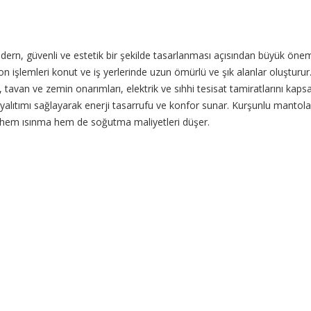
dern, güvenli ve estetik bir şekilde tasarlanması açısından büyük önem 
n işlemleri konut ve iş yerlerinde uzun ömürlü ve şık alanlar oluşturur.İ
var, tavan ve zemin onarımları, elektrik ve sıhhi tesisat tamiratlarını k
ısı yalıtımı sağlayarak enerji tasarrufu ve konfor sunar. Kurşunlu man
e hem ısınma hem de soğutma maliyetleri düşer.