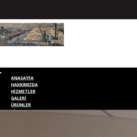
ANASAYFA
HAKKIMIZDA
HİZMETLER
GALERİ
ÜRÜNLER
BİZE ULAŞIN
KURUMSAL GİRİŞ