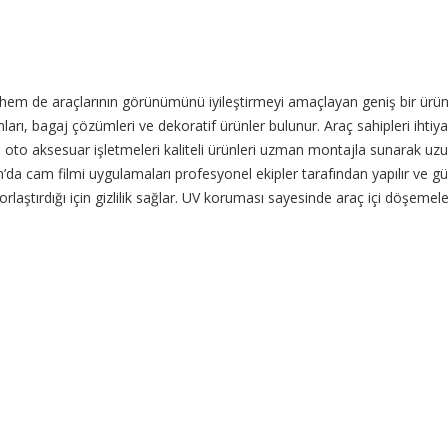
em de araçlarının görünümünü iyileştirmeyi amaçlayan geniş bir ürün v
ları, bagaj çözümleri ve dekoratif ürünler bulunur. Araç sahipleri ihtiy
l oto aksesuar işletmeleri kaliteli ürünleri uzman montajla sunarak uz
 cam filmi uygulamaları profesyonel ekipler tarafından yapılır ve güneş 
 zorlaştırdığı için gizlilik sağlar. UV koruması sayesinde araç içi döşe