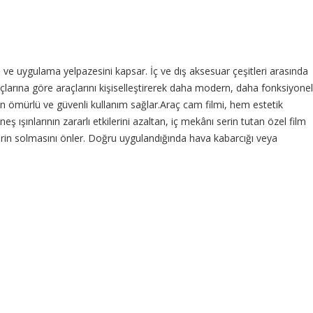
e uygulama yelpazesini kapsar. İç ve dış aksesuar çeşitleri arasında
açlarına göre araçlarını kişiselleştirerek daha modern, daha fonksiyonel
un ömürlü ve güvenli kullanım sağlar.Araç cam filmi, hem estetik
ışınlarının zararlı etkilerini azaltan, iç mekânı serin tutan özel film
melerin solmasını önler. Doğru uygulandığında hava kabarcığı veya