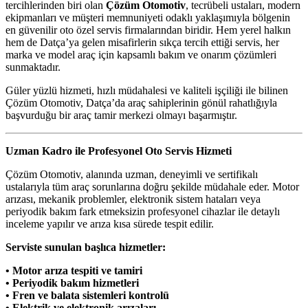
tercihlerinden biri olan
Çözüm Otomotiv
, tecrübeli ustaları, modern
ekipmanları ve müşteri memnuniyeti odaklı yaklaşımıyla bölgenin
en güvenilir oto özel servis firmalarından biridir. Hem yerel halkın
hem de Datça’ya gelen misafirlerin sıkça tercih ettiği servis, her
marka ve model araç için kapsamlı bakım ve onarım çözümleri
sunmaktadır.
Güler yüzlü hizmeti, hızlı müdahalesi ve kaliteli işçiliği ile bilinen
Çözüm Otomotiv, Datça’da araç sahiplerinin gönül rahatlığıyla
başvurduğu bir araç tamir merkezi olmayı başarmıştır.
Uzman Kadro ile Profesyonel Oto Servis Hizmeti
Çözüm Otomotiv, alanında uzman, deneyimli ve sertifikalı
ustalarıyla tüm araç sorunlarına doğru şekilde müdahale eder. Motor
arızası, mekanik problemler, elektronik sistem hataları veya
periyodik bakım fark etmeksizin profesyonel cihazlar ile detaylı
inceleme yapılır ve arıza kısa sürede tespit edilir.
Serviste sunulan başlıca hizmetler:
• Motor arıza tespiti ve tamiri
• Periyodik bakım hizmetleri
• Fren ve balata sistemleri kontrolü
• Elektrik ve elektronik arızaları