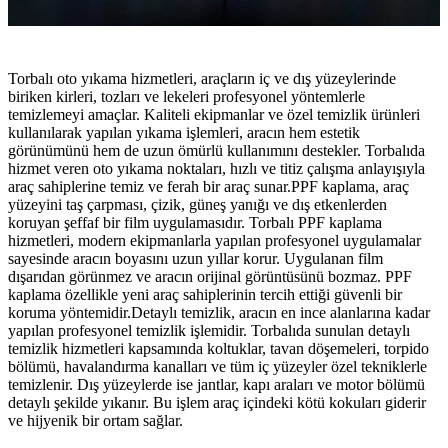
Torbalı oto yıkama hizmetleri, araçların iç ve dış yüzeylerinde
biriken kirleri, tozları ve lekeleri profesyonel yöntemlerle
temizlemeyi amaçlar. Kaliteli ekipmanlar ve özel temizlik ürünleri
kullanılarak yapılan yıkama işlemleri, aracın hem estetik
görünümünü hem de uzun ömürlü kullanımını destekler. Torbalıda
hizmet veren oto yıkama noktaları, hızlı ve titiz çalışma anlayışıyla
araç sahiplerine temiz ve ferah bir araç sunar.PPF kaplama, araç
yüzeyini taş çarpması, çizik, güneş yanığı ve dış etkenlerden
koruyan şeffaf bir film uygulamasıdır. Torbalı PPF kaplama
hizmetleri, modern ekipmanlarla yapılan profesyonel uygulamalar
sayesinde aracın boyasını uzun yıllar korur. Uygulanan film
dışarıdan görünmez ve aracın orijinal görüntüsünü bozmaz. PPF
kaplama özellikle yeni araç sahiplerinin tercih ettiği güvenli bir
koruma yöntemidir.Detaylı temizlik, aracın en ince alanlarına kadar
yapılan profesyonel temizlik işlemidir. Torbalıda sunulan detaylı
temizlik hizmetleri kapsamında koltuklar, tavan döşemeleri, torpido
bölümü, havalandırma kanalları ve tüm iç yüzeyler özel tekniklerle
temizlenir. Dış yüzeylerde ise jantlar, kapı araları ve motor bölümü
detaylı şekilde yıkanır. Bu işlem araç içindeki kötü kokuları giderir
ve hijyenik bir ortam sağlar.