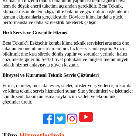
Klimaların düzenli olarak bakımının yapılması hem sağlıklı hava
hem de düşük enerji tüketimi açısından gereklidir. Beta Teknik,
klima iç-dış ünite temizliği, filtre bakımı ve gaz dolumu işlemlerini
uzman ekipmanlarla gerçekleştirir. Böylece klimalar daha güçlü
performansla ve daha az elektrik tüketerek çalışır.
Hızlı Servis ve Güvenilir Hizmet
Beta Teknik’i Eskişehir kombi klima teknik servisleri arasında öne
çıkaran en önemli unsurlardan biri, hızlı servis anlayışıdır. Arıza
bildirimlerine kısa sürede dönüş yapılır ve sorunlar yerinde, kalıcı
çözümlerle giderilir. Şeffaf fiyat politikası ve müşteri memnuniyeti
odaklı hizmet anlayışıyla güven kazanır.
Bireysel ve Kurumsal Teknik Servis Çözümleri
Firma; daireler, müstakil evler, siteler, ofisler ve iş yerleri için kombi
ve klima teknik servis hizmetleri sunar. Site yönetimleri ve işletmeler
için düzenli bakım anlaşmalarıyla uzun vadeli ve ekonomik
çözümler üretir.
Tüm
Hizmetlerimiz