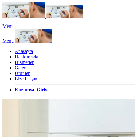
Menu
Menu
Anasayfa
Hakkımızda
Hizmetler
Galeri
Ürünler
Bize Ulaşın
Kurumsal Giriş